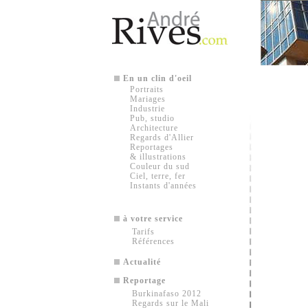
En un clin d'oeil
Portraits
Mariages
Industrie
Pub, studio
Architecture
Regards d'Allier
Reportages
& illustrations
Couleur du sud
Ciel, terre, fer
Instants d'années
à votre service
Tarifs
Références
Actualité
Reportage
Burkinafaso 2012
Regards sur le Mali