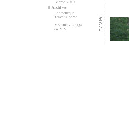
Maroc 2010
Archives
Photothèque
Travaux perso
Moulins - Ouaga
en 2CV